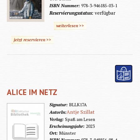
ISBN Nummer:
978-3-946185-03-1
Reservierungsstatus:
verfügbar
weiterlesen >>
jetzt reservieren >>
ALICE IM NETZ
Signatur:
BLLK17A
Antje Szillat
AutorIn:
Verlag:
Spaß am Lesen
Erscheinungsjahr:
2023
Ort:
Münster
ISBN Nummer:
978-3-948856-98-4