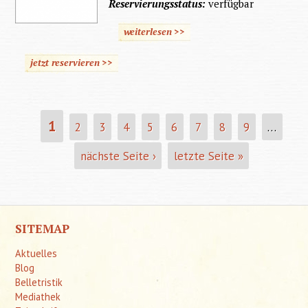
Reservierungsstatus:
verfügbar
weiterlesen >>
jetzt reservieren >>
1
2
3
4
5
6
7
8
9
…
SEITEN
nächste Seite ›
letzte Seite »
SITEMAP
Aktuelles
Blog
Belletristik
Mediathek