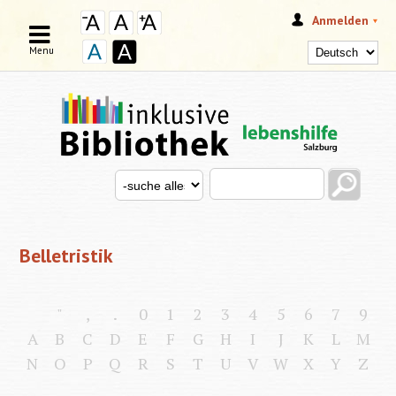
Anmelden
Menu
Search this site
Search for
SUCHFORMULAR
Belletristik
"
,
.
0
1
2
3
4
5
6
7
9
A
B
C
D
E
F
G
H
I
J
K
L
M
N
O
P
Q
R
S
T
U
V
W
X
Y
Z