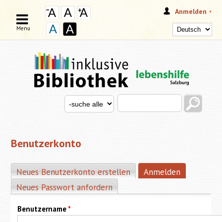
Anmelden
Menu
Search this site
Search for
SUCHFORMULAR
Benutzerkonto
Neues Benutzerkonto erstellen
Anmelden
(aktiver Rei
HAUPT-REITER
Neues Passwort anfordern
Benutzername
*