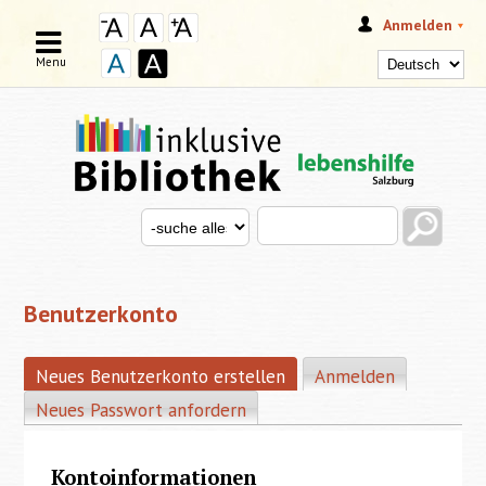
Anmelden
Menu
Search this site
Search for
SUCHFORMULAR
Benutzerkonto
Neues Benutzerkonto erstellen
(aktiver Reiter)
Anmelden
HAUPT-REITER
Neues Passwort anfordern
Kontoinformationen