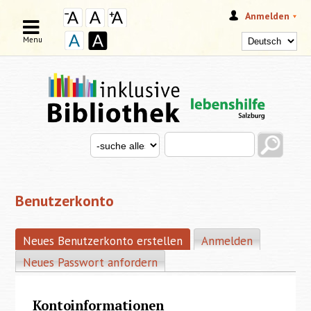
Anmelden
Menu
Search this site
Search for
SUCHFORMULAR
Benutzerkonto
Neues Benutzerkonto erstellen
(aktiver Reiter)
Anmelden
HAUPT-REITER
Neues Passwort anfordern
Kontoinformationen