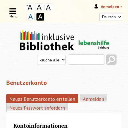
Anmelden
Menu
Search this site
Search for
SUCHFORMULAR
Benutzerkonto
Neues Benutzerkonto erstellen
(aktiver Reiter)
Anmelden
HAUPT-REITER
Neues Passwort anfordern
Kontoinformationen