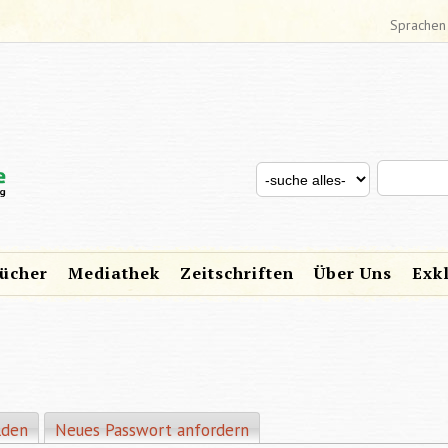
Sprachen
Search thi
Search for
SUCHFORMULAR
ücher
Mediathek
Zeitschriften
Über Uns
Exk
eiter)
lden
Neues Passwort anfordern