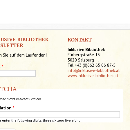
LUSIVE BIBLIOTHEK
KONTAKT
SLETTER
Inklusive Bibliothek
Fürbergstraße 15
n Sie auf dem Laufenden!
5020 Salzburg
Tel:+43 (0)662 65 06 87-5
l
*
info@inklusive-bibliothek.at
www.inklusive-bibliothek.at
PTCHA
gebe nichts in dieses Feld ein
dation
*
e enter the following digits: three six zero five
eight