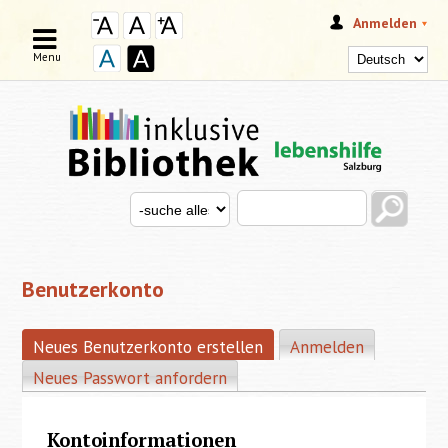
Anmelden
Menu
Search this site
Search for
SUCHFORMULAR
Benutzerkonto
Neues Benutzerkonto erstellen
(aktiver Reiter)
Anmelden
HAUPT-REITER
Neues Passwort anfordern
Kontoinformationen