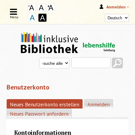
Anmelden
Menu
Search this site
Search for
SUCHFORMULAR
Benutzerkonto
Neues Benutzerkonto erstellen
(aktiver Reiter)
Anmelden
HAUPT-REITER
Neues Passwort anfordern
Kontoinformationen