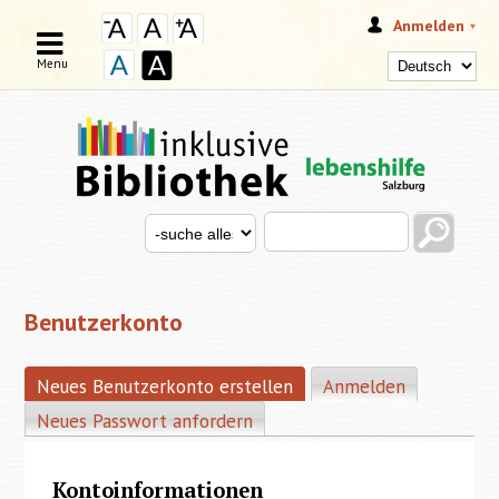
Anmelden
Menu
Search this site
Search for
SUCHFORMULAR
Benutzerkonto
Neues Benutzerkonto erstellen
(aktiver Reiter)
Anmelden
HAUPT-REITER
Neues Passwort anfordern
Kontoinformationen