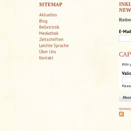
INK
SITEMAP
NEW
Aktuelles
Bleibe
Blog
Belletristik
E-Mai
Mediathek
Zeitschriften
Leichte Sprache
Über Uns
CA
Kontakt
Bitte 
Vali
Pleas
Vorher