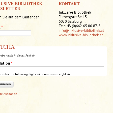
LUSIVE BIBLIOTHEK
KONTAKT
SLETTER
Inklusive Bibliothek
Fürbergstraße 15
n Sie auf dem Laufenden!
5020 Salzburg
Tel:+43 (0)662 65 06 87-5
l
*
info@inklusive-bibliothek.at
www.inklusive-bibliothek.at
PTCHA
gebe nichts in dieses Feld ein
dation
*
e enter the following digits: nine one seven eight six
ige Ausgaben