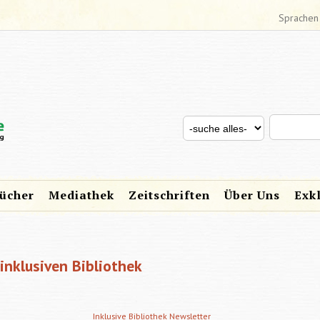
Sprachen
Search thi
Search for
SUCHFORMULAR
ücher
Mediathek
Zeitschriften
Über Uns
Exk
inklusiven Bibliothek
Inklusive Bibliothek Newsletter