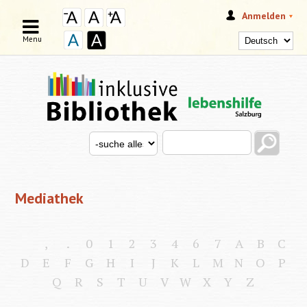
Anmelden
Menu
Search this site
Search for
SUCHFORMULAR
Mediathek
,
.
0
1
2
3
4
6
7
A
B
C
D
E
F
G
H
I
J
K
L
M
N
O
P
Q
R
S
T
U
V
W
X
Y
Z