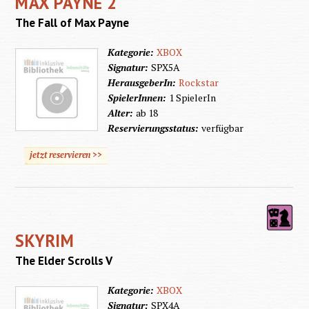
MAX PAYNE 2
The Fall of Max Payne
Kategorie:
XBOX
Signatur:
SPX5A
HerausgeberIn:
Rockstar
SpielerInnen:
1 SpielerIn
Alter:
ab 18
Reservierungsstatus:
verfügbar
jetzt reservieren >>
SKYRIM
The Elder Scrolls V
Kategorie:
XBOX
Signatur:
SPX4A