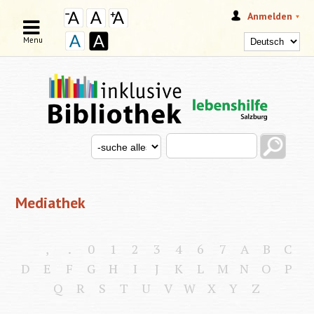
Anmelden
Menu
Search this site
Search for
SUCHFORMULAR
Mediathek
,
.
0
1
2
3
4
6
7
A
B
C
D
E
F
G
H
I
J
K
L
M
N
O
P
Q
R
S
T
U
V
W
X
Y
Z