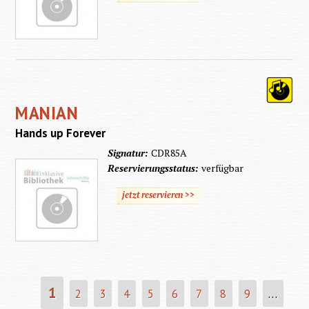
MANIAN
Hands up Forever
Signatur:
CDR85A
Reservierungsstatus:
verfügbar
jetzt reservieren >>
1
2
3
4
5
6
7
8
9
…
SEITEN