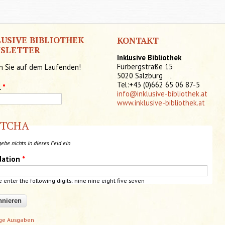
LUSIVE BIBLIOTHEK
KONTAKT
SLETTER
Inklusive Bibliothek
Fürbergstraße 15
n Sie auf dem Laufenden!
5020 Salzburg
Tel:+43 (0)662 65 06 87-5
l
*
info@inklusive-bibliothek.at
www.inklusive-bibliothek.at
PTCHA
gebe nichts in dieses Feld ein
dation
*
e enter the following digits: nine
nine
eight five seven
ige Ausgaben