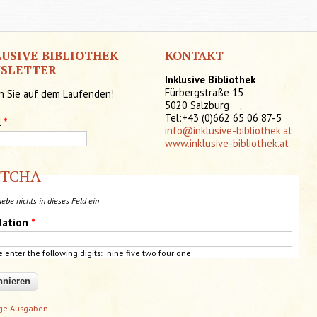
LUSIVE BIBLIOTHEK
KONTAKT
SLETTER
Inklusive Bibliothek
Fürbergstraße 15
n Sie auf dem Laufenden!
5020 Salzburg
Tel:+43 (0)662 65 06 87-5
l
*
info@inklusive-bibliothek.at
www.inklusive-bibliothek.at
PTCHA
gebe nichts in dieses Feld ein
dation
*
e enter the following digits: nine
five
two four one
ige Ausgaben