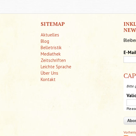
INK
SITEMAP
NEW
Aktuelles
Bleibe
Blog
Belletristik
E-Mai
Mediathek
Zeitschriften
Leichte Sprache
Über Uns
CA
Kontakt
Bitte 
Vali
Pleas
Vorher