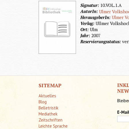
Signatur:
10.VOL.1.A
AutorIn:
Ulmer Volksho
HerausgeberIn:
Ulmer V
Verlag:
Ullmer Volkshoc
Ort:
Ulm
Jahr:
2007
Reservierungsstatus:
ver
INK
SITEMAP
NEW
Aktuelles
Bleibe
Blog
Belletristik
E-Mai
Mediathek
Zeitschriften
Leichte Sprache