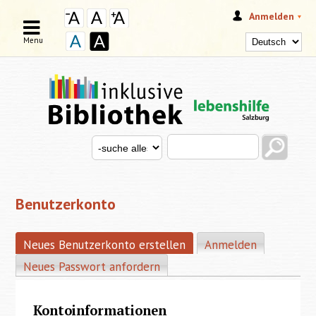
Anmelden
Menu
Search this site
Search for
SUCHFORMULAR
Benutzerkonto
Neues Benutzerkonto erstellen
(aktiver Reiter)
Anmelden
HAUPT-REITER
Neues Passwort anfordern
Kontoinformationen