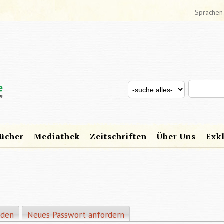
Sprachen
Search thi
Search for
SUCHFORMULAR
ücher
Mediathek
Zeitschriften
Über Uns
Exk
eiter)
lden
Neues Passwort anfordern