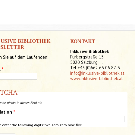
LUSIVE BIBLIOTHEK
KONTAKT
SLETTER
Inklusive Bibliothek
Fürbergstraße 15
n Sie auf dem Laufenden!
5020 Salzburg
Tel:+43 (0)662 65 06 87-5
l
*
info@inklusive-bibliothek.at
www.inklusive-bibliothek.at
PTCHA
gebe nichts in dieses Feld ein
dation
*
e enter the following digits: two zero zero nine five