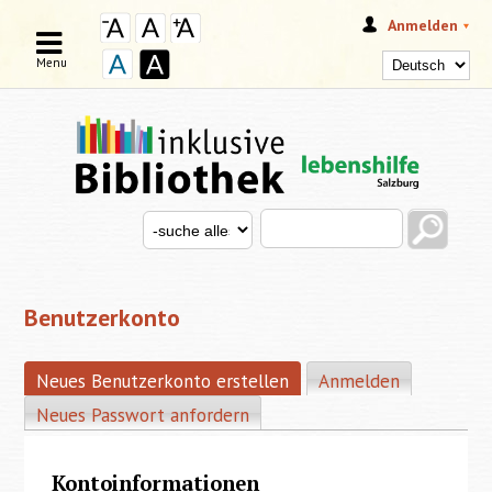
Anmelden
Menu
Search this site
Search for
SUCHFORMULAR
Benutzerkonto
Neues Benutzerkonto erstellen
(aktiver Reiter)
Anmelden
HAUPT-REITER
Neues Passwort anfordern
Kontoinformationen