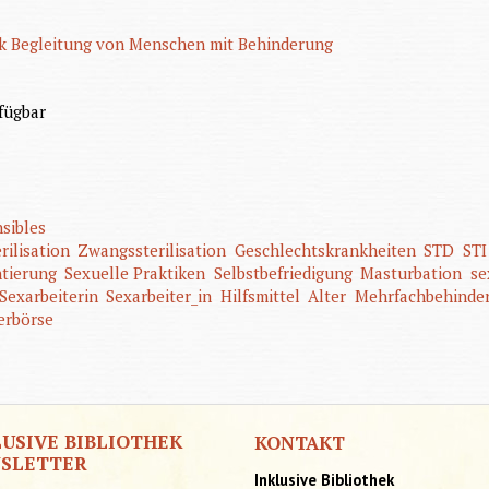
k Begleitung von Menschen mit Behinderung
fügbar
sibles
rilisation
Zwangssterilisation
Geschlechtskrankheiten
STD
STI
ntierung
Sexuelle Praktiken
Selbstbefriedigung
Masturbation
se
Sexarbeiterin
Sexarbeiter_in
Hilfsmittel
Alter
Mehrfachbehinde
erbörse
LUSIVE BIBLIOTHEK
KONTAKT
SLETTER
Inklusive Bibliothek