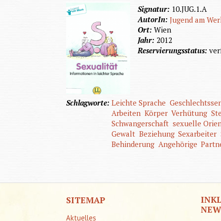
Signatur:
10.JUG.1.A
AutorIn:
Jugend am Wer
Ort:
Wien
Jahr:
2012
Reservierungsstatus:
ver
Schlagworte:
Leichte Sprache
Geschlechtssen
Arbeiten
Körper
Verhütung
Ste
Schwangerschaft
sexuelle Orie
Gewalt
Beziehung
Sexarbeiter
Behinderung
Angehörige
Partn
INK
SITEMAP
NEW
Aktuelles