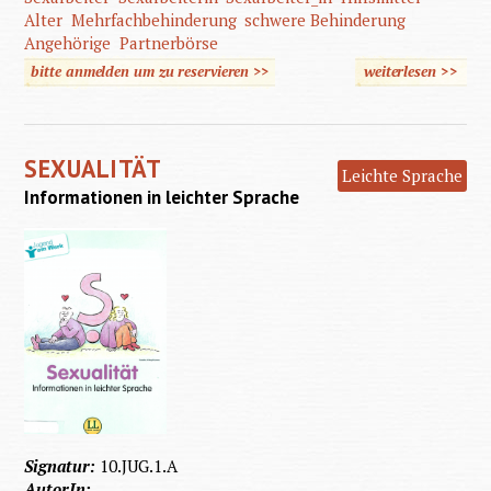
Alter
Mehrfachbehinderung
schwere Behinderung
Angehörige
Partnerbörse
bitte anmelden um zu reservieren >>
weiterlesen
>>
über
Sexualit
SEXUALITÄT
Leichte Sprache
Informationen in leichter Sprache
Signatur:
10.JUG.1.A
AutorIn: