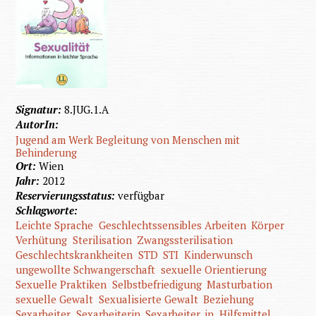
Signatur:
8.JUG.1.A
AutorIn:
Jugend am Werk Begleitung von Menschen mit
Behinderung
Ort:
Wien
Jahr:
2012
Reservierungsstatus:
verfügbar
Schlagworte:
Leichte Sprache
Geschlechtssensibles Arbeiten
Körper
Verhütung
Sterilisation
Zwangssterilisation
Geschlechtskrankheiten
STD
STI
Kinderwunsch
ungewollte Schwangerschaft
sexuelle Orientierung
Sexuelle Praktiken
Selbstbefriedigung
Masturbation
sexuelle Gewalt
Sexualisierte Gewalt
Beziehung
Sexarbeiter
Sexarbeiterin
Sexarbeiter_in
Hilfsmittel