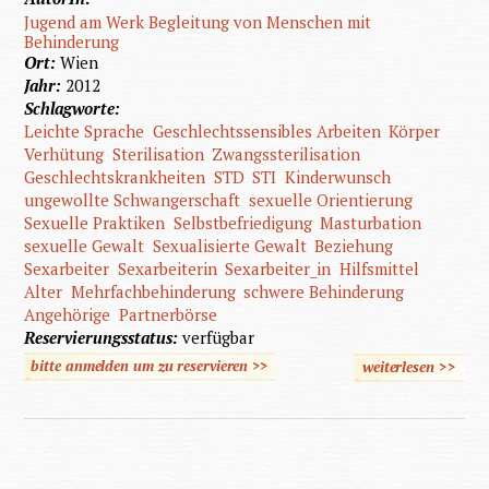
Jugend am Werk Begleitung von Menschen mit
Behinderung
Ort:
Wien
Jahr:
2012
Schlagworte:
Leichte Sprache
Geschlechtssensibles Arbeiten
Körper
Verhütung
Sterilisation
Zwangssterilisation
Geschlechtskrankheiten
STD
STI
Kinderwunsch
ungewollte Schwangerschaft
sexuelle Orientierung
Sexuelle Praktiken
Selbstbefriedigung
Masturbation
sexuelle Gewalt
Sexualisierte Gewalt
Beziehung
Sexarbeiter
Sexarbeiterin
Sexarbeiter_in
Hilfsmittel
Alter
Mehrfachbehinderung
schwere Behinderung
Angehörige
Partnerbörse
Reservierungsstatus:
verfügbar
bitte anmelden um zu reservieren >>
weiterlesen
>>
über
Sexualit