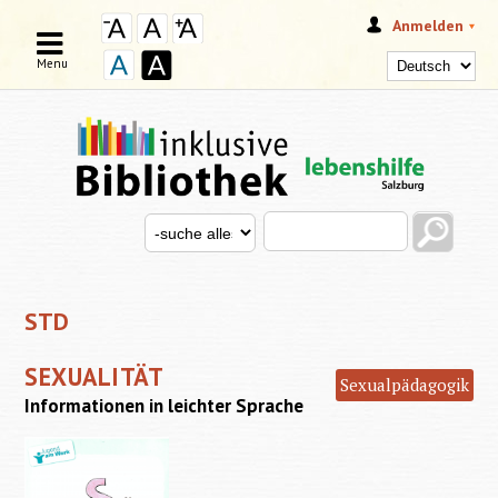
Anmelden
Menu
Search this site
Search for
SUCHFORMULAR
STD
SEXUALITÄT
Sexualpädagogik
Informationen in leichter Sprache