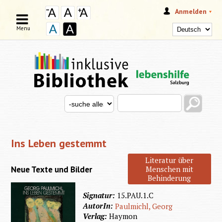
Anmelden
Menu
Search this site
Search for
SUCHFORMULAR
Ins Leben gestemmt
Literatur über
Menschen mit
Neue Texte und Bilder
Behinderung
Signatur:
15.PAU.1.C
AutorIn:
Paulmichl, Georg
Verlag:
Haymon