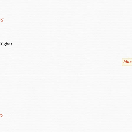
rg
fügbar
bitt
rg