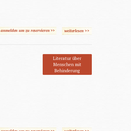
e anmelden um zu reservieren >>
weiterlesen
über Ins Leben gestemmt
>>
Literatur über
Menschen mit
Behinderung
e anmelden um zu reservieren >>
weiterlesen
über Ins Leben gestemmt
>>