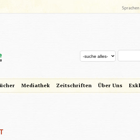
Sprachen
Search thi
Search for
SUCHFORMULAR
ücher
Mediathek
Zeitschriften
Über Uns
Exk
T