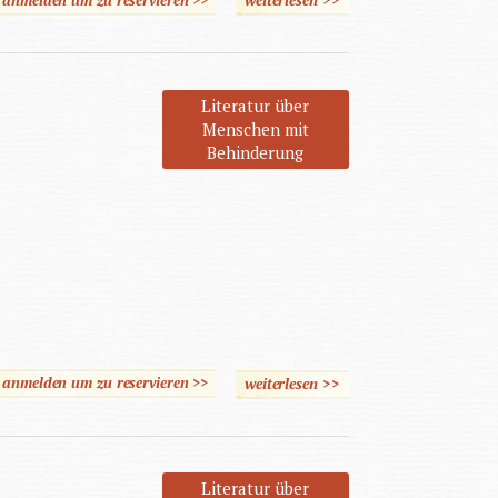
Literatur über
Menschen mit
Behinderung
e anmelden um zu reservieren >>
weiterlesen
über Verkürzte Landschaft
>>
Literatur über