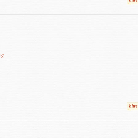
rg
bitt