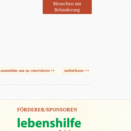
Menschen mit
Behinderung
e anmelden um zu reservieren >>
weiterlesen
über Verkürzte Landschaft
>>
FÖRDERER/SPONSOREN