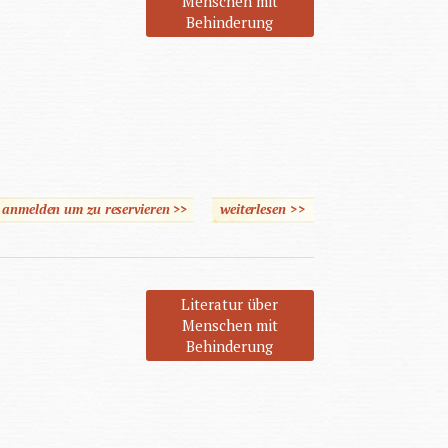
Menschen mit
Behinderung
e anmelden um zu reservieren >>
weiterlesen
>>
über Vom Augenmass
überwältigt
Literatur über
Menschen mit
Behinderung