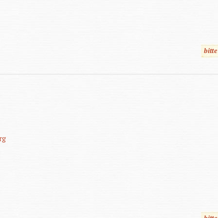
bitt
rg
bitt