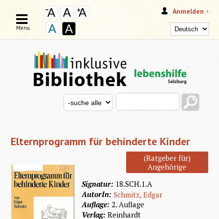
Anmelden
Menu
Search this site
Search for
SUCHFORMULAR
Elternprogramm für behinderte Kinder
(Ratgeber für)
Angehörige
Signatur:
18.SCH.1.A
AutorIn:
Schmitz, Edgar
Auflage:
2. Auflage
Verlag:
Reinhardt