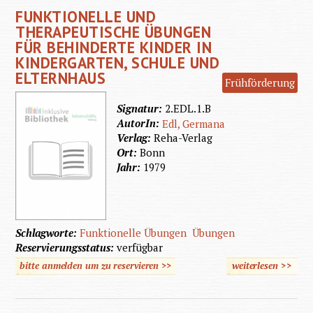
FUNKTIONELLE UND
Ki
THERAPEUTISCHE ÜBUNGEN
FÜR BEHINDERTE KINDER IN
KINDERGARTEN, SCHULE UND
ELTERNHAUS
Frühförderung
Signatur:
2.EDL.1.B
AutorIn:
Edl, Germana
Verlag:
Reha-Verlag
Ort:
Bonn
Jahr:
1979
Schlagworte:
Funktionelle Übungen
Übungen
Reservierungsstatus:
verfügbar
bitte anmelden um zu reservieren >>
weiterlesen
>>
üb
Funkti
un