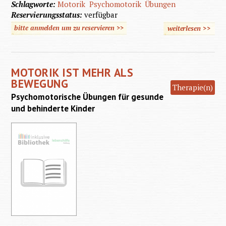
Schlagworte:
Motorik
Psychomotorik
Übungen
Reservierungsstatus:
verfügbar
bitte anmelden um zu reservieren >>
weiterlesen
>>
über
Motori
ist meh
MOTORIK IST MEHR ALS
als
BEWEGUNG
Therapie(n)
Bewegu
Psychomotorische Übungen für gesunde
und behinderte Kinder