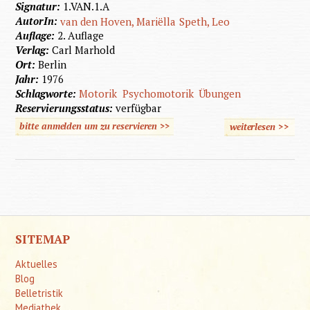
Signatur:
1.VAN.1.A
AutorIn:
van den Hoven, Mariëlla
Speth, Leo
Auflage:
2. Auflage
Verlag:
Carl Marhold
Ort:
Berlin
Jahr:
1976
Schlagworte:
Motorik
Psychomotorik
Übungen
Reservierungsstatus:
verfügbar
bitte anmelden um zu reservieren >>
weiterlesen
>>
über
Motori
ist meh
als
Bewegu
SITEMAP
Aktuelles
Blog
Belletristik
Mediathek