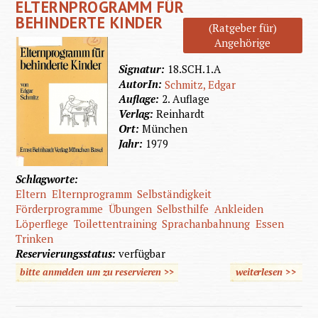
ELTERNPROGRAMM FÜR
BEHINDERTE KINDER
(Ratgeber für)
Angehörige
Signatur:
18.SCH.1.A
AutorIn:
Schmitz, Edgar
Auflage:
2. Auflage
Verlag:
Reinhardt
Ort:
München
Jahr:
1979
Schlagworte:
Eltern
Elternprogramm
Selbständigkeit
Förderprogramme
Übungen
Selbsthilfe
Ankleiden
Löperflege
Toilettentraining
Sprachanbahnung
Essen
Trinken
Reservierungsstatus:
verfügbar
bitte anmelden um zu reservieren >>
weiterlesen
>>
ü
Eltern
für be