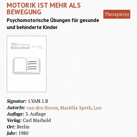
MOTORIK IST MEHR ALS
therape
BEWEGUNG
Therapie(n)
Übunge
Psychomotorische Übungen für gesunde
behin
und behinderte Kinder
Kinde
Kinderg
Schul
Elter
Signatur:
1.VAN.1.B
AutorIn:
van den Hoven, Mariëlla
Speth, Leo
Auflage:
3. Auflage
Verlag:
Carl Marhold
Ort:
Berlin
Jahr:
1980