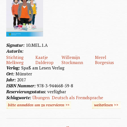
Signatur:
10.MEL.1.A
AutorIn:
Stichting
Kaatje
Willemijn
Merel
Melkweg
Dalderop
Stockmann
Borgesius
Verlag:
Spaß am Lesen Verlag
Ort:
Münster
Jahr:
2017
ISBN Nummer:
978-3-944668-59-8
Reservierungsstatus:
verfügbar
Schlagworte:
Übungen
Deutsch als Fremdsprache
bitte anmelden um zu reservieren >>
weiterlesen
>>
über I
der
Apothek