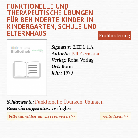
FUNKTIONELLE UND
therape
THERAPEUTISCHE ÜBUNGEN
Übunge
FÜR BEHINDERTE KINDER IN
KINDERGARTEN, SCHULE UND
behin
ELTERNHAUS
Kinde
Frühförderung
Kinderg
Signatur:
2.EDL.1.A
AutorIn:
Schul
Edl, Germana
Verlag:
Reha-Verlag
Elter
Ort:
Bonn
Jahr:
1979
Schlagworte:
Funktionelle Übungen
Übungen
Reservierungsstatus:
verfügbar
bitte anmelden um zu reservieren >>
weiterlesen
>>
üb
Funkti
un