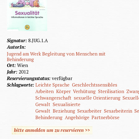
Signatur:
8.JUG.1.A
AutorIn:
Jugend am Werk Begleitung von Menschen mit
Behinderung
Ort:
Wien
Jahr:
2012
Reservierungsstatus:
verfügbar
Schlagworte:
Leichte Sprache
Geschlechtssensibles
Arbeiten
Körper
Verhütung
Sterilisation
Zwang
Schwangerschaft
sexuelle Orientierung
Sexuell
Gewalt
Sexualisierte
Gewalt
Beziehung
Sexarbeiter
Sexarbeiterin
Se
Behinderung
Angehörige
Partnerbörse
bitte anmelden um zu reservieren >>