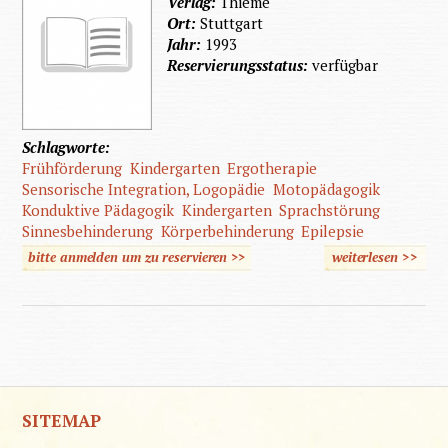
Verlag:
Thieme
Ort:
Stuttgart
Jahr:
1993
Reservierungsstatus:
verfügbar
Schlagworte:
Frühförderung
Kindergarten
Ergotherapie
Sensorische Integration, Logopädie
Motopädagogik
Konduktive Pädagogik
Kindergarten
Sprachstörung
Sinnesbehinderung
Körperbehinderung
Epilepsie
bitte anmelden um zu reservieren >>
weiterlesen
>>
über
Unser
Kind
braucht
Hilfe
SITEMAP