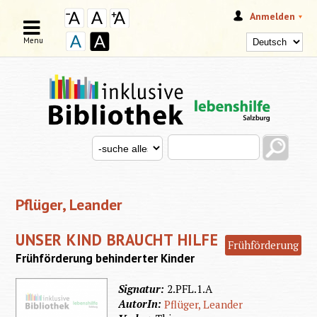
Anmelden
Menu
Search this site
Search for
SUCHFORMULAR
Pflüger, Leander
UNSER KIND BRAUCHT HILFE
Frühförderung
Frühförderung behinderter Kinder
Signatur:
2.PFL.1.A
AutorIn:
Pflüger, Leander