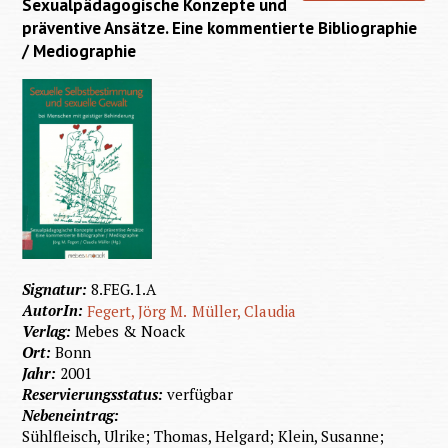
Sexualpädagogische Konzepte und
präventive Ansätze. Eine kommentierte Bibliographie
/ Mediographie
Signatur:
8.FEG.1.A
AutorIn:
Fegert, Jörg M.
Müller, Claudia
Verlag:
Mebes & Noack
Ort:
Bonn
Jahr:
2001
Reservierungsstatus:
verfügbar
Nebeneintrag:
Sühlfleisch, Ulrike; Thomas, Helgard; Klein, Susanne;