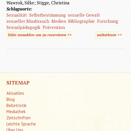
Wawrok, Silke; Stigge, Christina
Schlagworte:
Sexualität
Selbstbestimmung
sexuelle Gewalt
sexueller Missbrauch
Medien
Bibliographie
Forschung
Sexualpädagogik
Prävention
bitte anmelden um zu reservieren >>
weiterlesen
>>
über 
Selbstb
und s
Gewa
Mensc
gei
SITEMAP
Behi
Aktuelles
Blog
Belletristik
Mediathek
Zeitschriften
Leichte Sprache
Über Uns