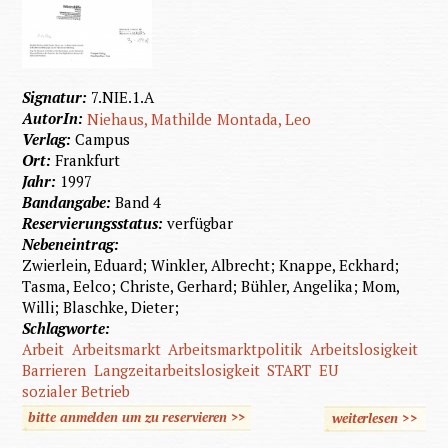
Signatur:
7.NIE.1.A
AutorIn:
Niehaus, Mathilde
Montada, Leo
Verlag:
Campus
Ort:
Frankfurt
Jahr:
1997
Bandangabe:
Band 4
Reservierungsstatus:
verfügbar
Nebeneintrag:
Zwierlein, Eduard; Winkler, Albrecht; Knappe, Eckhard;
Tasma, Eelco; Christe, Gerhard; Bühler, Angelika; Mom,
Willi; Blaschke, Dieter;
Schlagworte:
Arbeit
Arbeitsmarkt
Arbeitsmarktpolitik
Arbeitslosigkeit
Barrieren
Langzeitarbeitslosigkeit
START
EU
sozialer Betrieb
bitte anmelden um zu reservieren >>
weiterlesen
>>
übe
Behind