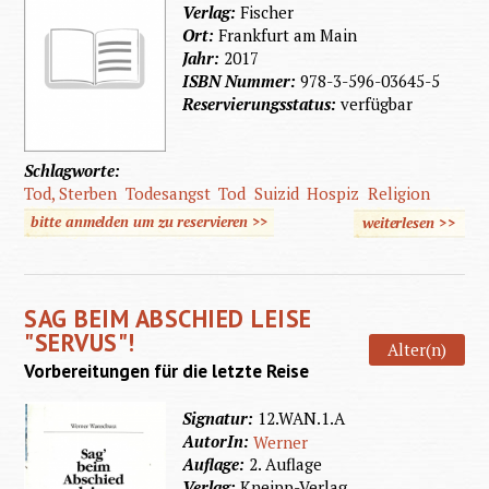
Verlag:
Fischer
Ort:
Frankfurt am Main
Jahr:
2017
ISBN Nummer:
978-3-596-03645-5
Reservierungsstatus:
verfügbar
Schlagworte:
Tod, Sterben
Todesangst
Tod
Suizid
Hospiz
Religion
bitte anmelden um zu reservieren >>
weiterlesen
>>
über E
Reise i
Leben o
SAG BEIM ABSCHIED LEISE
wie i
"SERVUS"!
Alter(n)
lernte, 
Vorbereitungen für die letzte Reise
Angst 
Signatur:
12.WAN.1.A
dem Tod
AutorIn:
Werner
überwin
Auflage:
2. Auflage
Verlag:
Kneipp-Verlag