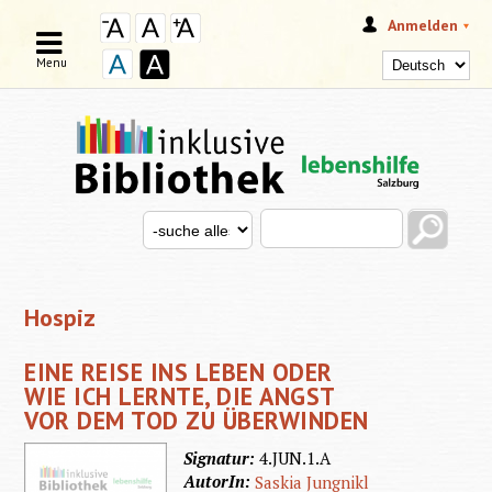
Anmelden
Menu
Search this site
Search for
SUCHFORMULAR
Hospiz
EINE REISE INS LEBEN ODER
WIE ICH LERNTE, DIE ANGST
VOR DEM TOD ZU ÜBERWINDEN
Signatur:
4.JUN.1.A
AutorIn:
Saskia Jungnikl