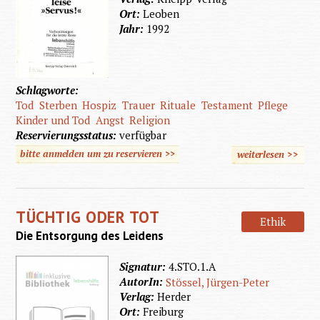
Ort:
Leoben
Jahr:
1992
Schlagworte:
Tod
Sterben
Hospiz
Trauer
Rituale
Testament
Pflege
Kinder und Tod
Angst
Religion
Reservierungsstatus:
verfügbar
bitte anmelden um zu reservieren >>
weiterlesen
>>
über Sa
beim
Abschie
TÜCHTIG ODER TOT
leise
Ethik
Die Entsorgung des Leidens
"Servus"
Signatur:
4.STO.1.A
AutorIn:
Stössel, Jürgen-Peter
Verlag:
Herder
Ort:
Freiburg