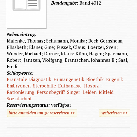
Bandangabe:
Band 4012
Nebeneintrag:
Malenke, Thomas; Schumann, Monika; Beck-Gernsheim,
Elisabeth; Elsner, Gine; Fussek, Claus; Loerzer, Sven;
Wunder, Michael; Dörner, Klaus; Kühn, Hagen; Spaemann,
Robert; Jantzen, Wolfgang; Brantschen, Johannes B.; Saal,
Fredi;
Schlagworte:
Pränatale Diagnostik
Humangenetik
Bioethik
Eugenik
Embryonen
Sterbehilfe
Euthanasie
Hospiz
Rationierung
Personbegriff
Singer
Leiden
Mitleid
Sozialarbeit
Reservierungsstatus:
verfügbar
bitte anmelden um zu reservieren >>
weiterlesen
>>
über
Tüchtig
oder tot