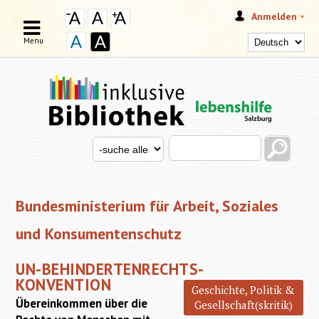
Anmelden
Menu
Search this site
Search for
SUCHFORMULAR
Bundesministerium für Arbeit, Soziales
und Konsumentenschutz
UN-BEHINDERTENRECHTS-
KONVENTION
Geschichte, Politik &
Übereinkommen über die
Gesellschaft(skritik)