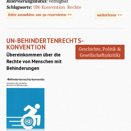
Reservierungsstatus:
verfügbar
Schlagworte:
UN-Konvention
Rechte
bitte anmelden um zu reservieren >>
weiterlesen
>>
üb
Behinde
kon
UN-BEHINDERTENRECHTS-
KONVENTION
Geschichte, Politik &
Übereinkommen über die
Gesellschaft(skritik)
Rechte von Menschen mit
Behinderungen