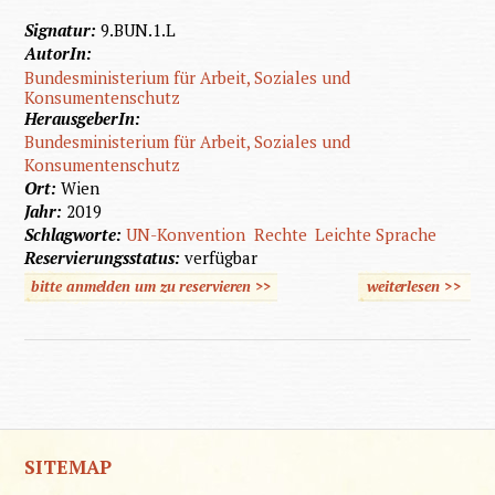
Signatur:
9.BUN.1.L
AutorIn:
Bundesministerium für Arbeit, Soziales und
Konsumentenschutz
HerausgeberIn:
Bundesministerium für Arbeit, Soziales und
Konsumentenschutz
Ort:
Wien
Jahr:
2019
Schlagworte:
UN-Konvention
Rechte
Leichte Sprache
Reservierungsstatus:
verfügbar
bitte anmelden um zu reservieren >>
weiterlesen
>>
üb
Behinde
kon
SITEMAP