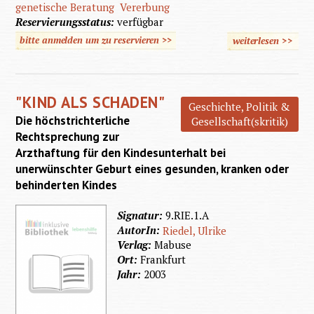
genetische Beratung
Vererbung
Reservierungsstatus:
verfügbar
bitte anmelden um zu reservieren >>
weiterlesen
>>
über G
Familie
"KIND ALS SCHADEN"
Geschichte, Politik &
Die höchstrichterliche
Gesellschaft(skritik)
Rechtsprechung zur
Arzthaftung für den Kindesunterhalt bei
unerwünschter Geburt eines gesunden, kranken oder
behinderten Kindes
Signatur:
9.RIE.1.A
AutorIn:
Riedel, Ulrike
Verlag:
Mabuse
Ort:
Frankfurt
Jahr:
2003