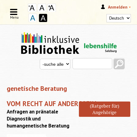
Anmelden
Menu
Search this site
Search for
SUCHFORMULAR
genetische Beratung
VOM RECHT AUF ANDERSSEIN
(Ratgeber für)
Anfragen an pränatale
Angehörige
Diagnostik und
humangenetische Beratung