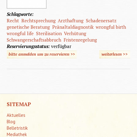
Schlagworte:
Recht
Rechtsprechung
Arzthaftung
Schadenersatz
genetische Beratung
Pränaltaldiagnostik
wrongful birth
wrongful life
Sterilisation
Verhütung
Schwangerschaftsabbruch
Fristenregelung
Reservierungsstatus:
verfügbar
bitte anmelden um zu reservieren >>
weiterlesen
>>
über
"Kind al
Schaden
SITEMAP
Aktuelles
Blog
Belletristik
Mediathek