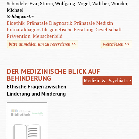
Schindele, Eva; Storm, Wolfgang; Vogel, Walther, Wunder,
Michael
Schlagworte:
Bioethik
Pränatale Diagnostik
Pränatale Medizin
Pränataldiagnostik
genetische Beratung
Gesellschaft
Prävention
Menschenbild
bitte anmelden um zu reservieren >>
weiterlesen
>>
über V
Recht a
Anderss
DER MEDIZINISCHE BLICK AUF
BEHINDERUNG
Medizin & Psychiatrie
Ethische Fragen zwischen
Linderung und Minderung