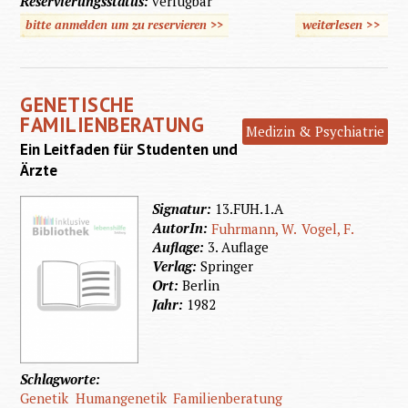
Reservierungsstatus:
verfügbar
bitte anmelden um zu reservieren >>
weiterlesen
>>
über 
medizin
Blick 
GENETISCHE
Behinde
FAMILIENBERATUNG
Medizin & Psychiatrie
Ein Leitfaden für Studenten und
Ärzte
Signatur:
13.FUH.1.A
AutorIn:
Fuhrmann, W.
Vogel, F.
Auflage:
3. Auflage
Verlag:
Springer
Ort:
Berlin
Jahr:
1982
Schlagworte:
Genetik
Humangenetik
Familienberatung