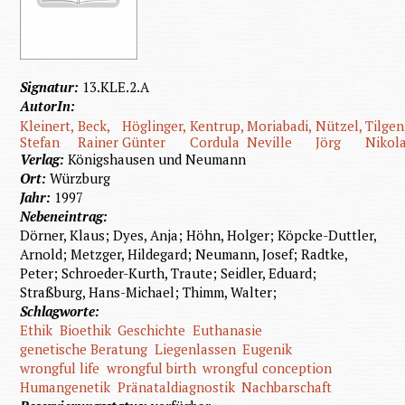
Signatur:
13.KLE.2.A
AutorIn:
Kleinert,
Beck,
Höglinger,
Kentrup,
Moriabadi,
Nützel,
Tilgen
Stefan
Rainer
Günter
Cordula
Neville
Jörg
Nikol
Verlag:
Königshausen und Neumann
Ort:
Würzburg
Jahr:
1997
Nebeneintrag:
Dörner, Klaus; Dyes, Anja; Höhn, Holger; Köpcke-Duttler,
Arnold; Metzger, Hildegard; Neumann, Josef; Radtke,
Peter; Schroeder-Kurth, Traute; Seidler, Eduard;
Straßburg, Hans-Michael; Thimm, Walter;
Schlagworte:
Ethik
Bioethik
Geschichte
Euthanasie
genetische Beratung
Liegenlassen
Eugenik
wrongful life
wrongful birth
wrongful conception
Humangenetik
Pränataldiagnostik
Nachbarschaft