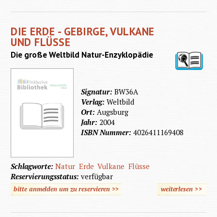
Faszini
Erd
DIE ERDE - GEBIRGE, VULKANE
UND FLÜSSE
Die große Weltbild Natur-Enzyklopädie
Signatur:
BW36A
Verlag:
Weltbild
Ort:
Augsburg
Jahr:
2004
ISBN Nummer:
4026411169408
Schlagworte:
Natur
Erde
Vulkane
Flüsse
Reservierungsstatus:
verfügbar
bitte anmelden um zu reservieren >>
weiterlesen
>>
über
Die