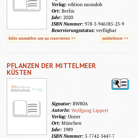
Verlag:
edition naundob
Ort:
Berlin
Jahr:
2020
ISBN Nummer:
978-3-946185-23-9
Reservierungsstatus:
verfügbar
bitte anmelden um zu reservieren >>
weiterlesen
>>
über
Gemüse
aus der
PFLANZEN DER MITTELMEER
Stadt
KÜSTEN
Signatur:
BW80A
AutorIn:
Wolfgang Lippert
Verlag:
Unzer
Ort:
München
Jahr:
1989
ISBN Nummer:
3-7742-3447-7