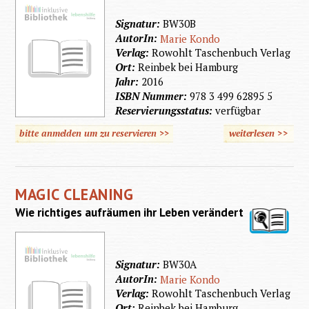
Signatur:
BW30B
AutorIn:
Marie Kondo
Verlag:
Rowohlt Taschenbuch Verlag
Ort:
Reinbek bei Hamburg
Jahr:
2016
ISBN Nummer:
978 3 499 62895 5
Reservierungsstatus:
verfügbar
bitte anmelden um zu reservieren >>
weiterlesen
>>
über
Magic
Cleanin
MAGIC CLEANING
Wie richtiges aufräumen ihr Leben verändert
Signatur:
BW30A
AutorIn:
Marie Kondo
Verlag:
Rowohlt Taschenbuch Verlag
Ort:
Reinbek bei Hamburg