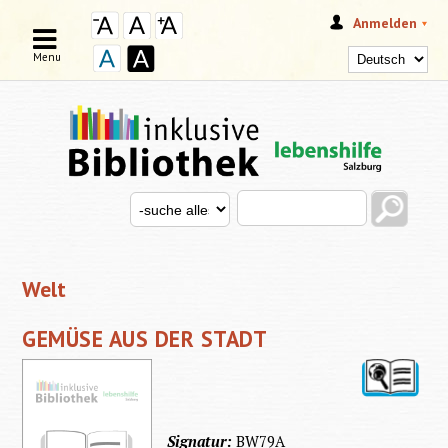
Anmelden
Menu
Search this site
Search for
SUCHFORMULAR
Welt
GEMÜSE AUS DER STADT
Signatur:
BW79A