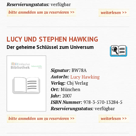
Reservierungsstatus:
verfügbar
bitte anmelden um zu reservieren >>
weiterlesen
>>
über
Pflanz
der
LUCY UND STEPHEN HAWKING
Mittelm
Der geheime Schlüssel zum Universum
Küste
Signatur:
BW78A
AutorIn:
Lucy Hawking
Verlag:
Cbj Verlag
Ort:
München
Jahr:
2007
ISBN Nummer:
978-3-570-13284-5
Reservierungsstatus:
verfügbar
bitte anmelden um zu reservieren >>
weiterlesen
>>
über
Lucy