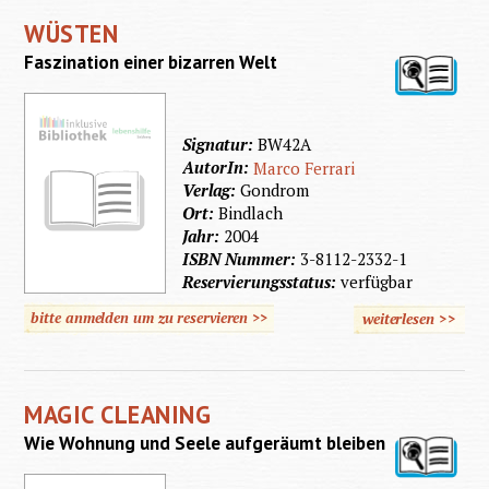
und
WÜSTEN
Stephe
Faszination einer bizarren Welt
Hawkin
Signatur:
BW42A
AutorIn:
Marco Ferrari
Verlag:
Gondrom
Ort:
Bindlach
Jahr:
2004
ISBN Nummer:
3-8112-2332-1
Reservierungsstatus:
verfügbar
bitte anmelden um zu reservieren >>
weiterlesen
>>
über
Wüsten
MAGIC CLEANING
Wie Wohnung und Seele aufgeräumt bleiben