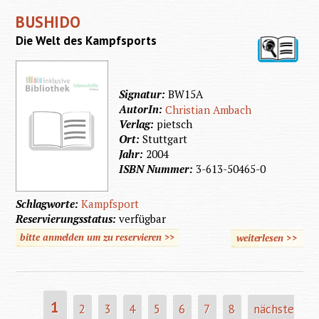
Erde -
BUSHIDO
Gebirge
Die Welt des Kampfsports
Vulkane
und
Flüsse
Signatur:
BW15A
AutorIn:
Christian Ambach
Verlag:
pietsch
Ort:
Stuttgart
Jahr:
2004
ISBN Nummer:
3-613-50465-0
Schlagworte:
Kampfsport
Reservierungsstatus:
verfügbar
bitte anmelden um zu reservieren >>
weiterlesen
>>
über
Bushido
1
2
3
4
5
6
7
8
nächste
SEITEN