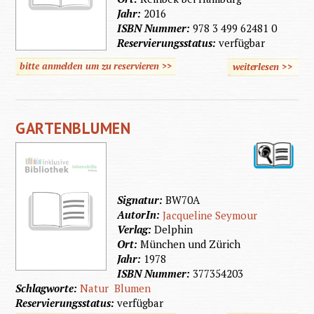
Jahr:
2016
ISBN Nummer:
978 3 499 62481 0
Reservierungsstatus:
verfügbar
bitte anmelden um zu reservieren >>
weiterlesen
>>
über
Magic
Cleanin
GARTENBLUMEN
Signatur:
BW70A
AutorIn:
Jacqueline Seymour
Verlag:
Delphin
Ort:
München und Zürich
Jahr:
1978
ISBN Nummer:
377354203
Schlagworte:
Natur
Blumen
Reservierungsstatus:
verfügbar