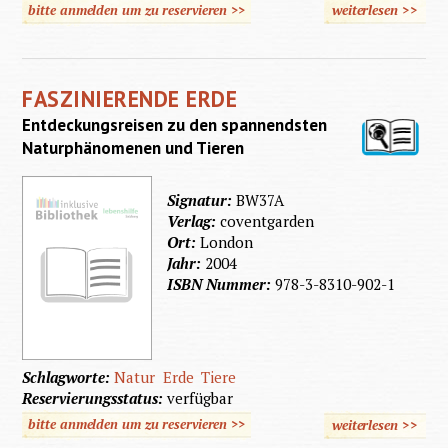
bitte anmelden um zu reservieren >>
weiterlesen
>>
üb
Garten
FASZINIERENDE ERDE
Entdeckungsreisen zu den spannendsten
Naturphänomenen und Tieren
Signatur:
BW37A
Verlag:
coventgarden
Ort:
London
Jahr:
2004
ISBN Nummer:
978-3-8310-902-1
Schlagworte:
Natur
Erde
Tiere
Reservierungsstatus:
verfügbar
bitte anmelden um zu reservieren >>
weiterlesen
>>
übe