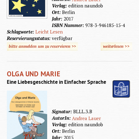
Verlag:
edition naundob
Ort:
Berlin
Jahr:
2017
ISBN Nummer:
978-3-946185-15-4
Schlagworte:
Leicht Lesen
Reservierungsstatus:
verfügbar
bitte anmelden um zu reservieren >>
weiterlesen
>>
über Es
ist Zeit
OLGA UND MARIE
Eine Liebesgeschichte in Einfacher Sprache
Signatur:
BLLL.3.B
AutorIn:
Andrea Lauer
Verlag:
edition naundob
Ort:
Berlin
Jahr:
2015