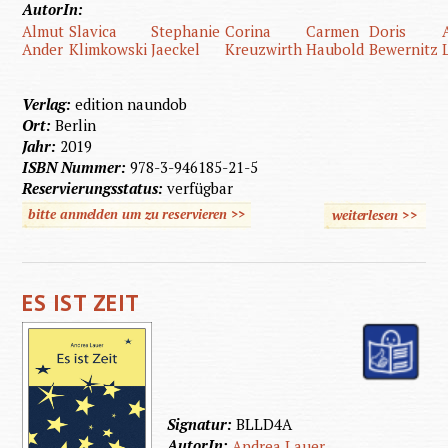
AutorIn:
Almut
Slavica
Stephanie
Corina
Carmen
Doris
Ander
Klimkowski
Jaeckel
Kreuzwirth
Haubold
Bewernitz
Verlag:
edition naundob
Ort:
Berlin
Jahr:
2019
ISBN Nummer:
978-3-946185-21-5
Reservierungsstatus:
verfügbar
bitte anmelden um zu reservieren >>
weiterlesen
>>
über W
ist
Robinso
ES IST ZEIT
Signatur:
BLLD4A
AutorIn:
Andrea Lauer