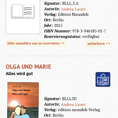
Signatur:
BLLL.3.A
AutorIn:
Andrea Lauer
Verlag:
Edition Naundob
Ort:
Berlin
Jahr:
2015
ISBN Nummer:
978-3-946185-01-7
Reservierungsstatus:
verfügbar
bitte anmelden um zu reservieren >>
weiterlesen
>>
über
Olga
und
OLGA UND MARIE
Marie
Alles wird gut
Signatur:
BLLL3D
AutorIn:
Andrea Lauer
Verlag:
edition naundob Verlag
Ort:
Berlin