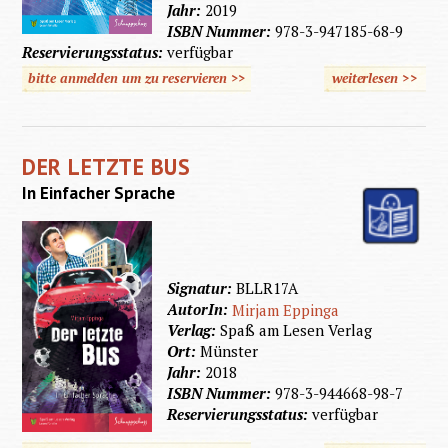
Jahr:
2019
ISBN Nummer:
978-3-947185-68-9
Reservierungsstatus:
verfügbar
bitte anmelden um zu reservieren >>
weiterlesen
>>
über Ei
Wochen
ohne
DER LETZTE BUS
Eltern
In Einfacher Sprache
Signatur:
BLLR17A
AutorIn:
Mirjam Eppinga
Verlag:
Spaß am Lesen Verlag
Ort:
Münster
Jahr:
2018
ISBN Nummer:
978-3-944668-98-7
Reservierungsstatus:
verfügbar