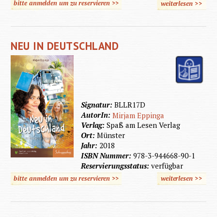
bitte anmelden um zu reservieren >>
weiterlesen
>>
über
Der
letzte
NEU IN DEUTSCHLAND
Bus
Signatur:
BLLR17D
AutorIn:
Mirjam Eppinga
Verlag:
Spaß am Lesen Verlag
Ort:
Münster
Jahr:
2018
ISBN Nummer:
978-3-944668-90-1
Reservierungsstatus:
verfügbar
bitte anmelden um zu reservieren >>
weiterlesen
>>
über Ne
Deutsch