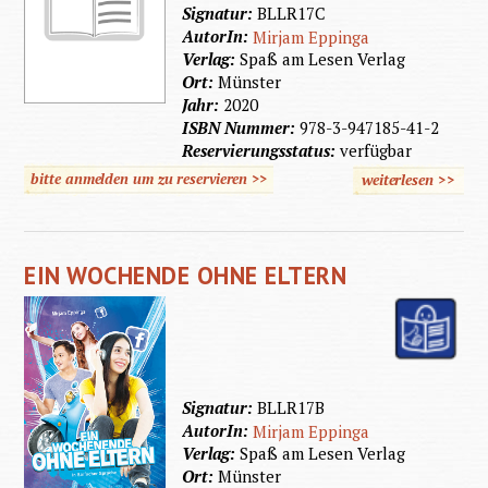
Signatur:
BLLR17C
AutorIn:
Mirjam Eppinga
Verlag:
Spaß am Lesen Verlag
Ort:
Münster
Jahr:
2020
ISBN Nummer:
978-3-947185-41-2
Reservierungsstatus:
verfügbar
bitte anmelden um zu reservieren >>
weiterlesen
>>
über
Nur mit
ihr
EIN WOCHENDE OHNE ELTERN
Signatur:
BLLR17B
AutorIn:
Mirjam Eppinga
Verlag:
Spaß am Lesen Verlag
Ort:
Münster