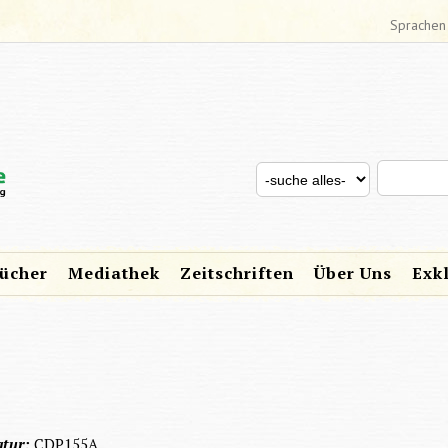
Sprachen
Search thi
Search for
SUCHFORMULAR
ücher
Mediathek
Zeitschriften
Über Uns
Exk
atur:
CDP155A