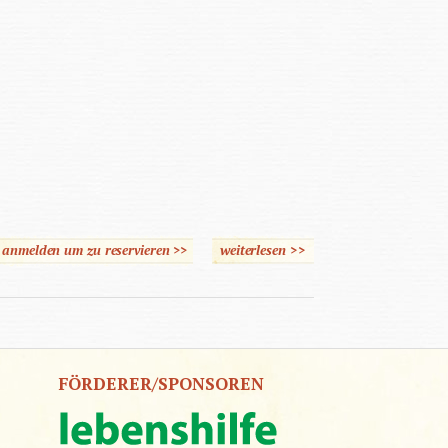
e anmelden um zu reservieren >>
weiterlesen
über My Name is Luca
>>
FÖRDERER/SPONSOREN