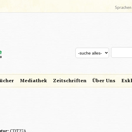
Sprachen
Search thi
Search for
SUCHFORMULAR
ücher
Mediathek
Zeitschriften
Über Uns
Exk
atur:
CDT27A