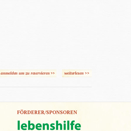
e anmelden um zu reservieren >>
weiterlesen
über Antennas to Hell
>>
FÖRDERER/SPONSOREN