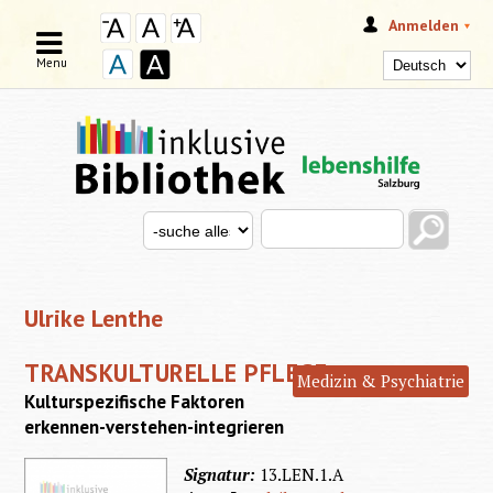
Anmelden
Menu
Search this site
Search for
SUCHFORMULAR
Ulrike Lenthe
TRANSKULTURELLE PFLEGE
Medizin & Psychiatrie
Kulturspezifische Faktoren
erkennen-verstehen-integrieren
Signatur:
13.LEN.1.A