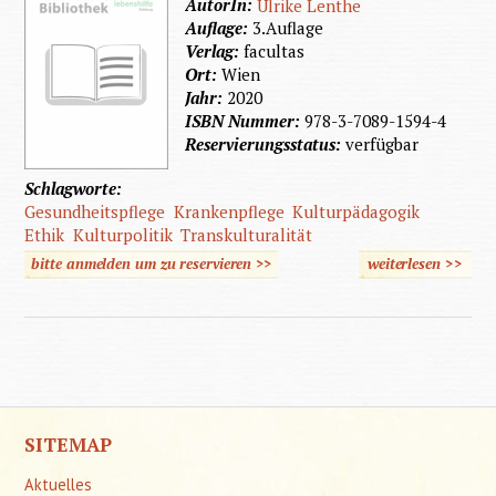
AutorIn:
Ulrike Lenthe
Auflage:
3.Auflage
Verlag:
facultas
Ort:
Wien
Jahr:
2020
ISBN Nummer:
978-3-7089-1594-4
Reservierungsstatus:
verfügbar
Schlagworte:
Gesundheitspflege
Krankenpflege
Kulturpädagogik
Ethik
Kulturpolitik
Transkulturalität
bitte anmelden um zu reservieren >>
weiterlesen
>>
üb
Transkul
Pfl
SITEMAP
Aktuelles