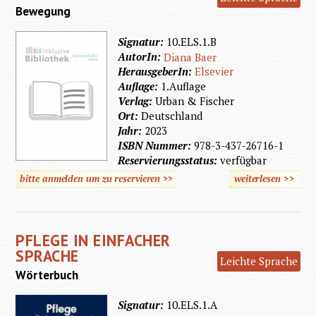
Bewegung
Signatur:
10.ELS.1.B
AutorIn:
Diana Baer
HerausgeberIn:
Elsevier
Auflage:
1.Auflage
Verlag:
Urban & Fischer
Ort:
Deutschland
Jahr:
2023
ISBN Nummer:
978-3-437-26716-1
Reservierungsstatus:
verfügbar
bitte anmelden um zu reservieren >>
weiterlesen
>>
über
Pflege i
Einfach
PFLEGE IN EINFACHER
Sprach
SPRACHE
Leichte Sprache
Wörterbuch
Signatur:
10.ELS.1.A