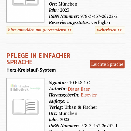
Ort:
München
Jahr:
2023
ISBN Nummer:
978-3-437-26722-2
Reservierungsstatus:
verfügbar
bitte anmelden um zu reservieren >>
weiterlesen
>>
über
Pflege i
Einfach
PFLEGE IN EINFACHER
Sprach
SPRACHE
Leichte Sprache
Herz-Kreislauf-System
Signatur:
10.ELS.1.C
AutorIn:
Diana Baer
HerausgeberIn:
Elsevier
Auflage:
1
Verlag:
Urban & Fischer
Ort:
München
Jahr:
2023
ISBN Nummer:
978-3-437-26732-1