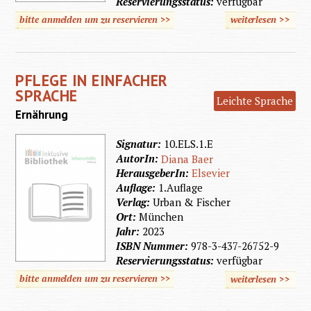
Reservierungsstatus:
verfügbar
bitte anmelden um zu reservieren >>
weiterlesen
>>
über
Pflege i
Einfach
PFLEGE IN EINFACHER
Sprach
SPRACHE
Leichte Sprache
Ernährung
Signatur:
10.ELS.1.E
AutorIn:
Diana Baer
HerausgeberIn:
Elsevier
Auflage:
1.Auflage
Verlag:
Urban & Fischer
Ort:
München
Jahr:
2023
ISBN Nummer:
978-3-437-26752-9
Reservierungsstatus:
verfügbar
bitte anmelden um zu reservieren >>
weiterlesen
>>
über
Pflege i