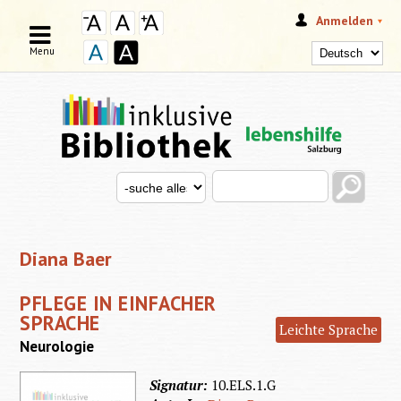
Anmelden
Menu
Search this site
Search for
SUCHFORMULAR
Diana Baer
PFLEGE IN EINFACHER
SPRACHE
Leichte Sprache
Neurologie
Signatur:
10.ELS.1.G