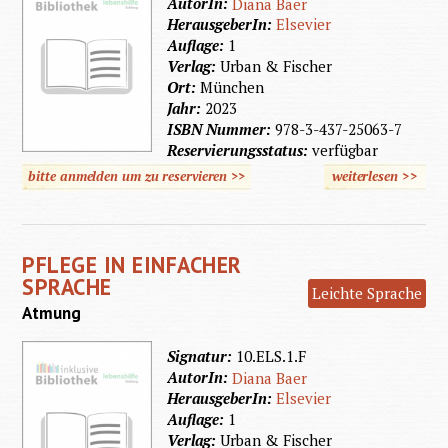
AutorIn:
Diana Baer
HerausgeberIn:
Elsevier
Auflage:
1
Verlag:
Urban & Fischer
Ort:
München
Jahr:
2023
ISBN Nummer:
978-3-437-25063-7
Reservierungsstatus:
verfügbar
bitte anmelden um zu reservieren >>
weiterlesen
>>
über
Pflege i
Einfach
PFLEGE IN EINFACHER
Sprach
SPRACHE
Leichte Sprache
Atmung
Signatur:
10.ELS.1.F
AutorIn:
Diana Baer
HerausgeberIn:
Elsevier
Auflage:
1
Verlag:
Urban & Fischer