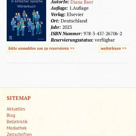
AutorIn:
Diana Baer
Auflage:
1.Auflage
Verlag:
Elsevier
Ort:
Deutschland
Jahr:
2023
ISBN Nummer:
978-3-437-26706-2
Reservierungsstatus:
verfügbar
bitte anmelden um zu reservieren >>
weiterlesen
>>
über
Pflege i
Einfach
Sprach
SITEMAP
Aktuelles
Blog
Belletristik
Mediathek
Zeitschriften