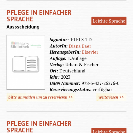
Einfach
PFLEGE IN EINFACHER
Sprach
SPRACHE
Leichte Sprache
Aussscheidung
Signatur:
10.ELS.1.D
AutorIn:
Diana Baer
HerausgeberIn:
Elsevier
Auflage:
1.Auflage
Verlag:
Urban & Fischer
Ort:
Deutschland
Jahr:
2023
ISBN Nummer:
978-3-437-26276-0
Reservierungsstatus:
verfügbar
bitte anmelden um zu reservieren >>
weiterlesen
>>
über
Pflege i
Einfach
PFLEGE IN EINFACHER
Sprach
SPRACHE
Leichte Sprache