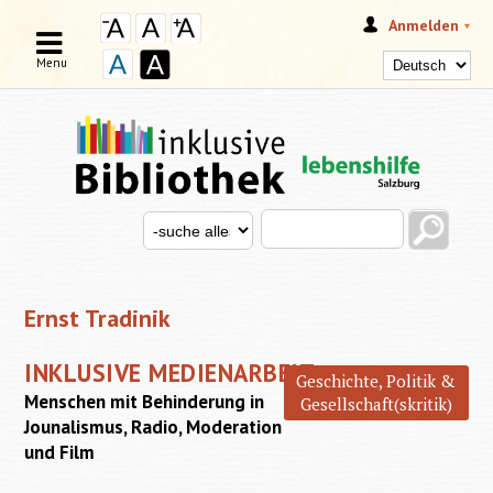
Anmelden
Menu
Search this site
Search for
SUCHFORMULAR
Ernst Tradinik
INKLUSIVE MEDIENARBEIT
Geschichte, Politik &
Menschen mit Behinderung in
Gesellschaft(skritik)
Jounalismus, Radio, Moderation
und Film