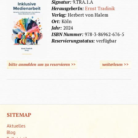
Signatur:
9.TRA.1.A
HerausgeberIn:
Ernst Tradinik
Verlag:
Herbert von Halem
Ort:
Köln
Jahr:
2024
ISBN Nummer:
978-3-86962-676-5
Reservierungsstatus:
verfügbar
bitte anmelden um zu reservieren >>
weiterlesen
>>
übe
Inklus
Mediena
SITEMAP
Aktuelles
Blog