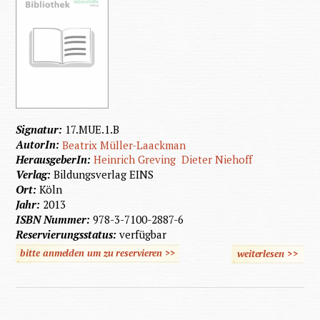
Signatur:
17.MUE.1.B
AutorIn:
Beatrix Müller-Laackman
HerausgeberIn:
Heinrich Greving
Dieter Niehoff
Verlag:
Bildungsverlag EINS
Ort:
Köln
Jahr:
2013
ISBN Nummer:
978-3-7100-2887-6
Reservierungsstatus:
verfügbar
bitte anmelden um zu reservieren >>
weiterlesen
>>
über M
Heilpä
Heilerzi