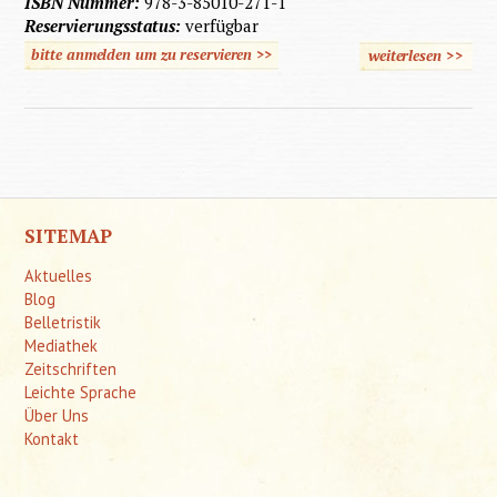
ISBN Nummer:
978-3-85010-271-1
Reservierungsstatus:
verfügbar
bitte anmelden um zu reservieren >>
weiterlesen
>>
übe
Behinde
Kon
SITEMAP
Aktuelles
Blog
Belletristik
Mediathek
Zeitschriften
Leichte Sprache
Über Uns
Kontakt