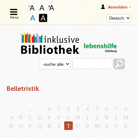
Anmelden
Menu
Search this site
Search for
SUCHFORMULAR
Belletristik
"
,
.
0
1
2
3
4
5
6
7
9
A
B
C
D
E
F
G
H
I
J
K
L
M
N
O
P
Q
R
S
T
U
V
W
X
Y
Z