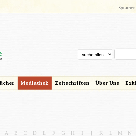
Sprachen
Search thi
Search for
SUCHFORMULAR
ücher
Mediathek
Zeitschriften
Über Uns
Exk
A
B
C
D
E
F
G
H
I
J
K
L
M
N