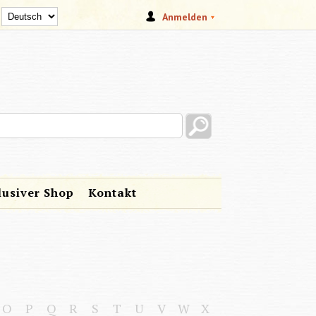
Anmelden
s site
lusiver Shop
Kontakt
O
P
Q
R
S
T
U
V
W
X