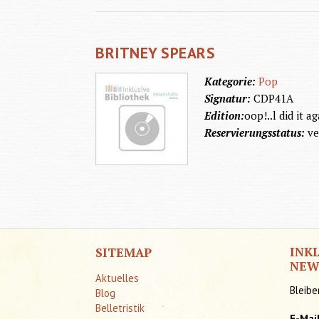
BRITNEY SPEARS
Kategorie:
Pop
Signatur:
CDP41A
Edition:
oop!..l did it a
Reservierungsstatus:
ve
INK
SITEMAP
NEW
Aktuelles
Bleibe
Blog
Belletristik
E-Mai