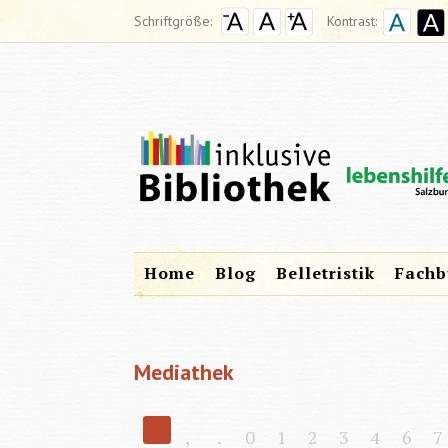
Schriftgröße:
Kontrast:
Home
Blog
Belletristik
Fachb
Mediathek
,
.
0
1
2
3
4
6
7