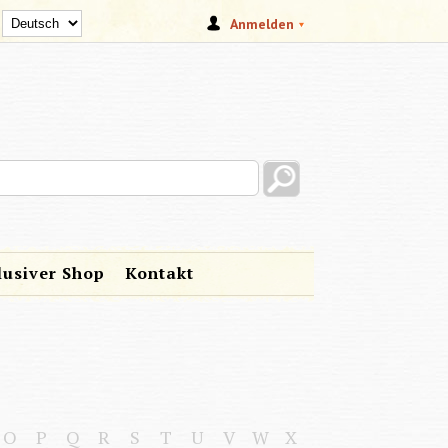
Anmelden
s site
lusiver Shop
Kontakt
O
P
Q
R
S
T
U
V
W
X