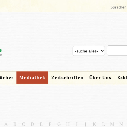
Sprachen
Search thi
Search for
SUCHFORMULAR
ücher
Mediathek
Zeitschriften
Über Uns
Exk
A
B
C
D
E
F
G
H
I
J
K
L
M
N