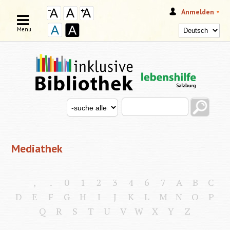
Anmelden
Menu
Search this site
Search for
SUCHFORMULAR
Mediathek
,
.
0
1
2
3
4
6
7
A
B
C
D
E
F
G
H
I
J
K
L
M
N
O
P
Q
R
S
T
U
V
W
X
Y
Z