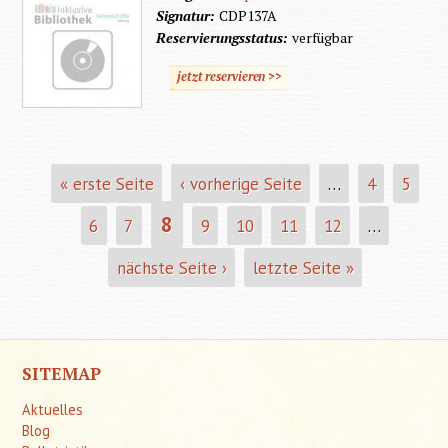
Signatur:
CDP137A
Reservierungsstatus:
verfügbar
jetzt reservieren >>
« erste Seite
‹ vorherige Seite
…
4
5
SEITEN
8
6
7
9
10
11
12
…
nächste Seite ›
letzte Seite »
SITEMAP
Aktuelles
Blog