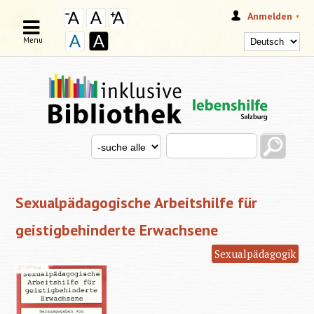
Anmelden
Menu
Search this site
Search for
SUCHFORMULAR
Sexualpädagogische Arbeitshilfe für
geistigbehinderte Erwachsene
Sexualpädagogik