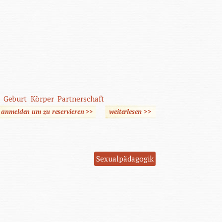
Geburt
Körper
Partnerschaft
e anmelden um zu reservieren >>
weiterlesen
>>
über Sexualpädagogische
Arbeitshilfe für
geistigbehinderte
Erwachsene
Sexualpädagogik