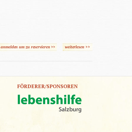
e anmelden um zu reservieren >>
weiterlesen
>>
über Mach Dir selbst ein
Bild
FÖRDERER/SPONSOREN