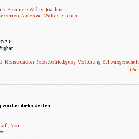
nn, Annerose
Walter, Joachim
Herrmann, Annerose
Walter, Joachim
372-8
fügbar
al
Menstruation
Selbstbefriedigung
Verhütung
Schwangerschaft
bitt
ng von Lernbehinderten
raft, Ann
hr