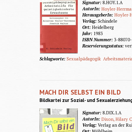
Signatur:
8.HOY.1.A
AutorIn:
Hoyler-Herrma
HerausgeberIn:
Hoyler-
Verlag:
Schindele
Ort:
Heidelberg
Jahr:
1983
ISBN Nummer:
3-88070-
Reservierungsstatus:
ver
Schlagworte:
Sexualpädagogik
Arbeitsmateri
MACH DIR SELBST EIN BILD
Bildkartei zur Sozial- und Sexualerziehu
Signatur:
8.DIX.1.A
AutorIn:
Dixon, Hilary
C
Verlag:
Verlag an der Ru
Ort:
Mühlheim