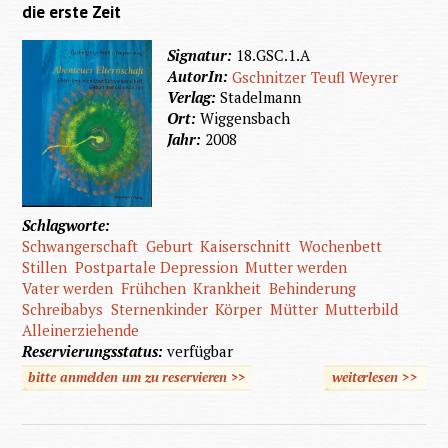
die erste Zeit
Signatur:
18.GSC.1.A
AutorIn:
Gschnitzer
Teufl
Weyrer
Verlag:
Stadelmann
Ort:
Wiggensbach
Jahr:
2008
Schlagworte:
Schwangerschaft
Geburt
Kaiserschnitt
Wochenbett
Stillen
Postpartale Depression
Mutter werden
Vater werden
Frühchen
Krankheit
Behinderung
Schreibabys
Sternenkinder
Körper
Mütter
Mutterbild
Alleinerziehende
Reservierungsstatus:
verfügbar
bitte anmelden um zu reservieren >>
weiterlesen
>>
übe
Abente
Elternsc