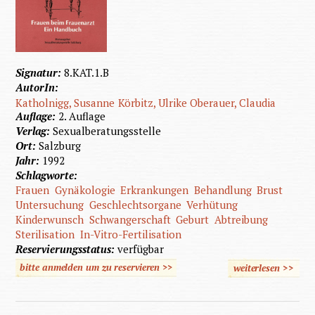
Signatur:
8.KAT.1.B
AutorIn:
Katholnigg, Susanne
Körbitz, Ulrike
Oberauer, Claudia
Auflage:
2. Auflage
Verlag:
Sexualberatungsstelle
Ort:
Salzburg
Jahr:
1992
Schlagworte:
Frauen
Gynäkologie
Erkrankungen
Behandlung
Brust
Untersuchung
Geschlechtsorgane
Verhütung
Kinderwunsch
Schwangerschaft
Geburt
Abtreibung
Sterilisation
In-Vitro-Fertilisation
Reservierungsstatus:
verfügbar
bitte anmelden um zu reservieren >>
weiterlesen
>>
über
Zwische
den