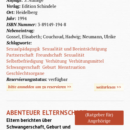
Auflage:
3. Auflage
Verlag:
Edition Schindele
Ort:
Heidelberg
Jahr:
1994
ISBN Nummer:
3-89149-194-8
Nebeneintrag:
Gossel, Elisabeth; Couchoud, Hadwig; Neumann, Ulrike
Schlagworte:
Sexualpädagogik
Sexualität und Beeinträchtigung
Partnerschaft
Freundschaft
Sexualität
Selbstbefriedigung
Verhütung
Verhütungsmittel
Schwangerschaft
Geburt
Menstruation
Geschlechtsorgane
Reservierungsstatus:
verfügbar
bitte anmelden um zu reservieren >>
weiterlesen
>>
Sexualp
Arbe
ABENTEUER ELTERNSCHAFT
(Ratgeber für)
Eltern berichten über
Angehörige
Schwangerschaft, Geburt und