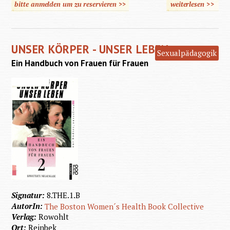
bitte anmelden um zu reservieren >>
weiterlesen
>>
Sexualp
Begle
UNSER KÖRPER - UNSER LEBEN
Men
Sexualpädagogik
Ein Handbuch von Frauen für Frauen
ge
Beh
Signatur:
8.THE.1.B
AutorIn:
The Boston Women´s Health Book Collective
Verlag:
Rowohlt
Ort:
Reinbek