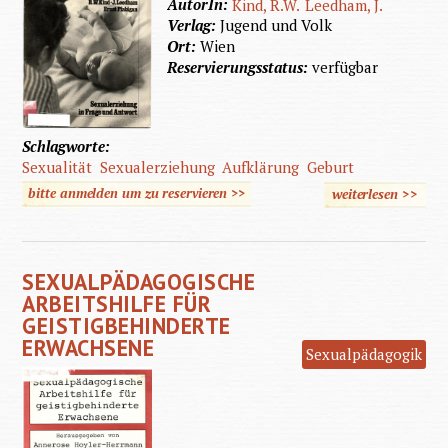
AutorIn:
Kind, R.W.
Leedham, J.
Verlag:
Jugend und Volk
Ort:
Wien
Reservierungsstatus:
verfügbar
Schlagworte:
Sexualität
Sexualerziehung
Aufklärung
Geburt
bitte anmelden um zu reservieren >>
weiterlesen
>>
über So
begann
dein
SEXUALPÄDAGOGISCHE
Leben
ARBEITSHILFE FÜR
GEISTIGBEHINDERTE
ERWACHSENE
Sexualpädagogik