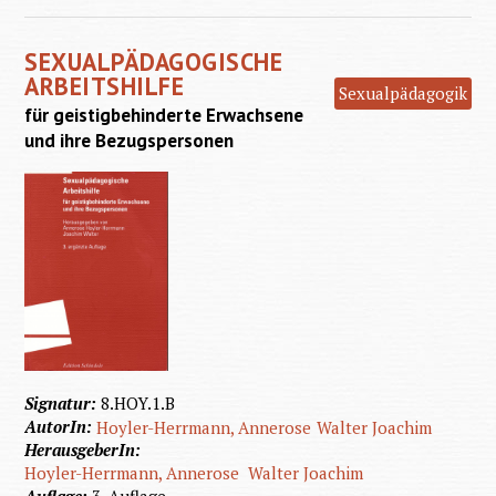
Arbeit
SEXUALPÄDAGOGISCHE
geisti
ARBEITSHILFE
Sexualpädagogik
Erw
für geistigbehinderte Erwachsene
und ihre Bezugspersonen
Signatur:
8.HOY.1.B
AutorIn:
Hoyler-Herrmann, Annerose
Walter Joachim
HerausgeberIn:
Hoyler-Herrmann, Annerose
Walter Joachim