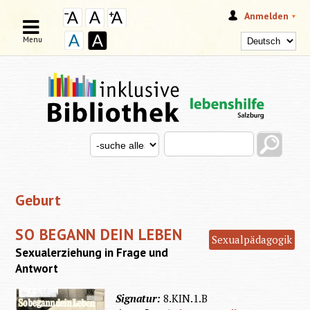
Anmelden
Menu
Search this site
Search for
SUCHFORMULAR
Geburt
SO BEGANN DEIN LEBEN
Sexualpädagogik
Sexualerziehung in Frage und
Antwort
Signatur:
8.KIN.1.B