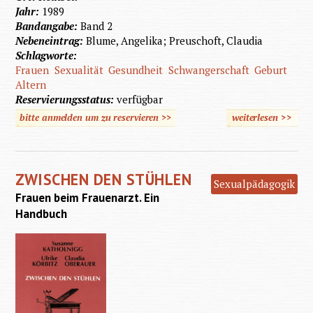
Jahr:
1989
Bandangabe:
Band 2
Nebeneintrag:
Blume, Angelika; Preuschoft, Claudia
Schlagworte:
Frauen
Sexualität
Gesundheit
Schwangerschaft
Geburt
Altern
Reservierungsstatus:
verfügbar
bitte anmelden um zu reservieren >>
weiterlesen
>>
über
Unser
Körper
ZWISCHEN DEN STÜHLEN
- Unser
Sexualpädagogik
Frauen beim Frauenarzt. Ein
Leben
Handbuch