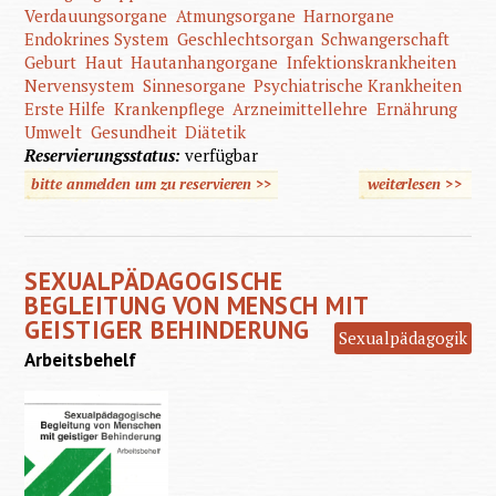
Verdauungsorgane
Atmungsorgane
Harnorgane
Endokrines System
Geschlechtsorgan
Schwangerschaft
Geburt
Haut
Hautanhangorgane
Infektionskrankheiten
Nervensystem
Sinnesorgane
Psychiatrische Krankheiten
Erste Hilfe
Krankenpflege
Arzneimittellehre
Ernährung
Umwelt
Gesundheit
Diätetik
Reservierungsstatus:
verfügbar
bitte anmelden um zu reservieren >>
weiterlesen
>>
ü
Krankenp
SEXUALPÄDAGOGISCHE
BEGLEITUNG VON MENSCH MIT
GEISTIGER BEHINDERUNG
Sexualpädagogik
Arbeitsbehelf