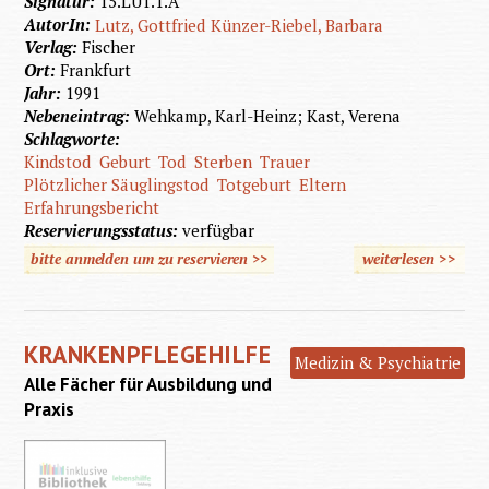
Signatur:
15.LUT.1.A
AutorIn:
Lutz, Gottfried
Künzer-Riebel, Barbara
Verlag:
Fischer
Ort:
Frankfurt
Jahr:
1991
Nebeneintrag:
Wehkamp, Karl-Heinz; Kast, Verena
Schlagworte:
Kindstod
Geburt
Tod
Sterben
Trauer
Plötzlicher Säuglingstod
Totgeburt
Eltern
Erfahrungsbericht
Reservierungsstatus:
verfügbar
bitte anmelden um zu reservieren >>
weiterlesen
>>
über
Nur ein
Hauch
KRANKENPFLEGEHILFE
von
Medizin & Psychiatrie
Alle Fächer für Ausbildung und
Leben
Praxis