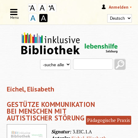
Anmelden
Menu
Search this site
Search for
SUCHFORMULAR
Eichel, Elisabeth
GESTÜTZE KOMMUNIKATION
BEI MENSCHEN MIT
AUTISTISCHER STÖRUNG
Pädagogische Praxis
Signatur:
3.EIC.1.A
AutorIn: