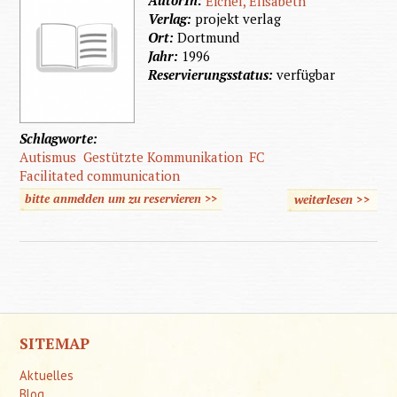
Eichel, Elisabeth
Verlag:
projekt verlag
Ort:
Dortmund
Jahr:
1996
Reservierungsstatus:
verfügbar
Schlagworte:
Autismus
Gestützte Kommunikation
FC
Facilitated communication
bitte anmelden um zu reservieren >>
weiterlesen
>>
über G
Kommun
bei Me
mit auti
Stö
SITEMAP
Aktuelles
Blog