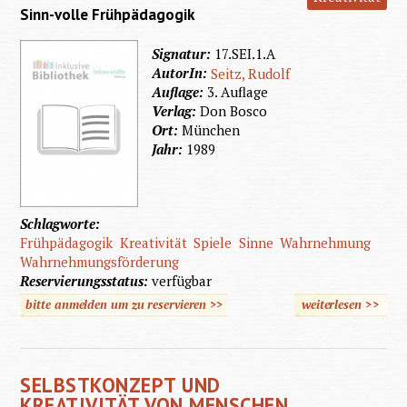
Sinn-volle Frühpädagogik
Signatur:
17.SEI.1.A
AutorIn:
Seitz, Rudolf
Auflage:
3. Auflage
Verlag:
Don Bosco
Ort:
München
Jahr:
1989
Schlagworte:
Frühpädagogik
Kreativität
Spiele
Sinne
Wahrnehmung
Wahrnehmungsförderung
Reservierungsstatus:
verfügbar
bitte anmelden um zu reservieren >>
weiterlesen
>>
über
SEH-
Spiele
SELBSTKONZEPT UND
KREATIVITÄT VON MENSCHEN