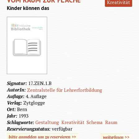
Kreativität
Kinder können das
Signatur:
17.ZEN.1.B
AutorIn:
Zentralstelle für Lehrerfortbildung
Auflage:
4. Auflage
Verlag:
Zytglogge
Ort:
Bern
Jahr:
1993
Schlagworte:
Gestaltung
Kreativität
Schema
Raum
Reservierungsstatus:
verfügbar
bitte anmelden um zu reservieren >>
weiterlesen
>>
über