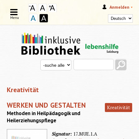
Anmelden
Menu
Search this site
Search for
SUCHFORMULAR
Kreativität
WERKEN UND GESTALTEN
Kreativität
Methoden in Heilpädagogik und
Heilerziehungspflege
Signatur:
17.MUE.1.A