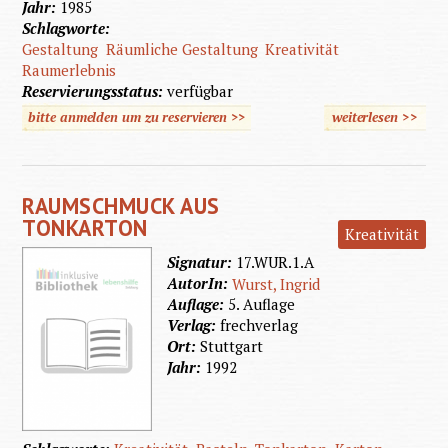
Jahr:
1985
Schlagworte:
Gestaltung
Räumliche Gestaltung
Kreativität
Raumerlebnis
Reservierungsstatus:
verfügbar
bitte anmelden um zu reservieren >>
weiterlesen
>>
über
Räumlic
Gestal
RAUMSCHMUCK AUS
TONKARTON
Kreativität
Signatur:
17.WUR.1.A
AutorIn:
Wurst, Ingrid
Auflage:
5. Auflage
Verlag:
frechverlag
Ort:
Stuttgart
Jahr:
1992