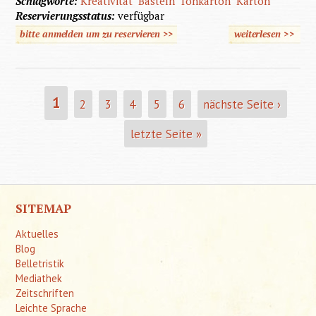
Schlagworte:
Kreativität
Basteln
Tonkarton
Karton
Reservierungsstatus:
verfügbar
bitte anmelden um zu reservieren >>
weiterlesen
>>
üb
Raumsc
aus Ton
1
2
3
4
5
6
nächste Seite ›
SEITEN
letzte Seite »
SITEMAP
Aktuelles
Blog
Belletristik
Mediathek
Zeitschriften
Leichte Sprache