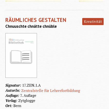
Vom
Raum
RÄUMLICHES GESTALTEN
zur
Kreativität
Chnuuschte chnätte chnüble
Fläche
Signatur:
17.ZEN.1.A
AutorIn:
Zentralstelle für Lehrerfortbildung
Auflage:
7. Auflage
Verlag:
Zytglogge
Ort:
Bern