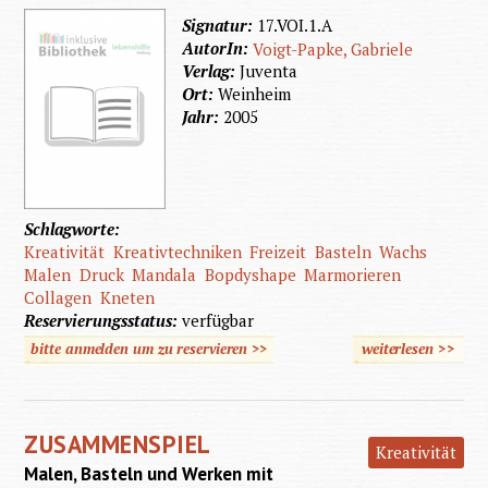
Signatur:
17.VOI.1.A
AutorIn:
Voigt-Papke, Gabriele
Verlag:
Juventa
Ort:
Weinheim
Jahr:
2005
Schlagworte:
Kreativität
Kreativtechniken
Freizeit
Basteln
Wachs
Malen
Druck
Mandala
Bopdyshape
Marmorieren
Collagen
Kneten
Reservierungsstatus:
verfügbar
bitte anmelden um zu reservieren >>
weiterlesen
>>
über
Gestalt
mit
ZUSAMMENSPIEL
einfach
Kreativität
Malen, Basteln und Werken mit
Mittel