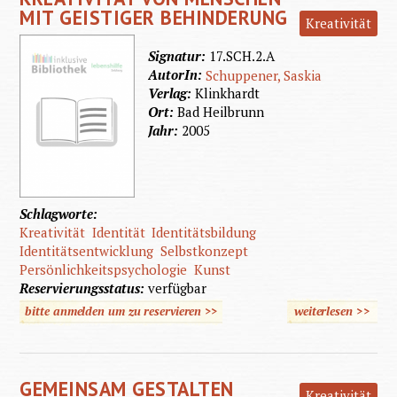
MIT GEISTIGER BEHINDERUNG
Kreativität
Signatur:
17.SCH.2.A
AutorIn:
Schuppener, Saskia
Verlag:
Klinkhardt
Ort:
Bad Heilbrunn
Jahr:
2005
Schlagworte:
Kreativität
Identität
Identitätsbildung
Identitätsentwicklung
Selbstkonzept
Persönlichkeitspsychologie
Kunst
Reservierungsstatus:
verfügbar
bitte anmelden um zu reservieren >>
weiterlesen
>>
übe
Selbstk
un
GEMEINSAM GESTALTEN
Kreati
Kreativität