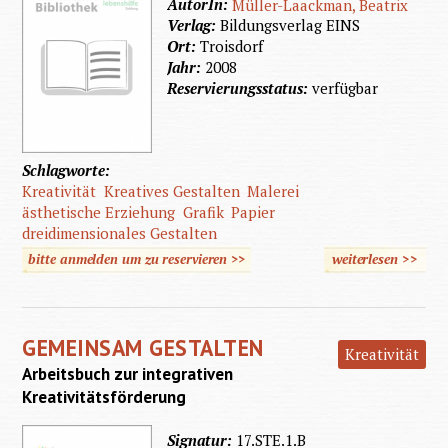
AutorIn:
Müller-Laackman, Beatrix
Verlag:
Bildungsverlag EINS
Ort:
Troisdorf
Jahr:
2008
Reservierungsstatus:
verfügbar
Schlagworte:
Kreativität
Kreatives Gestalten
Malerei
ästhetische Erziehung
Grafik
Papier
dreidimensionales Gestalten
bitte anmelden um zu reservieren >>
weiterlesen
>>
über
Werke
und
GEMEINSAM GESTALTEN
Gestalt
Kreativität
Arbeitsbuch zur integrativen
Kreativitätsförderung
Signatur:
17.STE.1.B