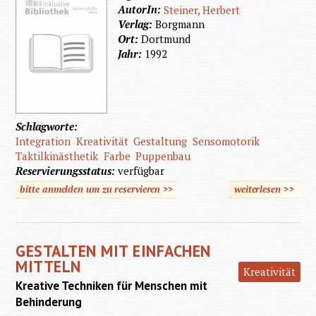
AutorIn:
Steiner, Herbert
Verlag:
Borgmann
Ort:
Dortmund
Jahr:
1992
Schlagworte:
Integration
Kreativität
Gestaltung
Sensomotorik
Taktilkinästhetik
Farbe
Puppenbau
Reservierungsstatus:
verfügbar
bitte anmelden um zu reservieren >>
weiterlesen
>>
über
Gemein
gestal
GESTALTEN MIT EINFACHEN
MITTELN
Kreativität
Kreative Techniken für Menschen mit
Behinderung