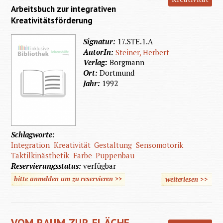
Arbeitsbuch zur integrativen
vo
Kreativitätsförderung
Mensc
Signatur:
17.STE.1.A
mit geis
AutorIn:
Steiner, Herbert
Behind
Verlag:
Borgmann
Ort:
Dortmund
Jahr:
1992
Schlagworte:
Integration
Kreativität
Gestaltung
Sensomotorik
Taktilkinästhetik
Farbe
Puppenbau
Reservierungsstatus:
verfügbar
bitte anmelden um zu reservieren >>
weiterlesen
>>
über
Gemein
gestal
VOM RAUM ZUR FLÄCHE